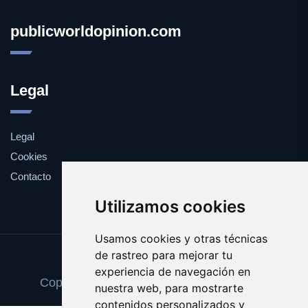
publicworldopinion.com
Legal
Legal
Cookies
Contacto
Utilizamos cookies
Usamos cookies y otras técnicas
de rastreo para mejorar tu
Update cookies preferences
experiencia de navegación en
Copyright © 2025 publicworldopinion.com
nuestra web, para mostrarte
contenidos personalizados y