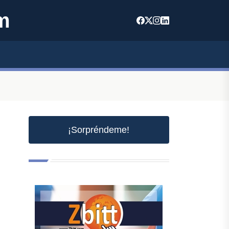
m
¡Sorpréndeme!