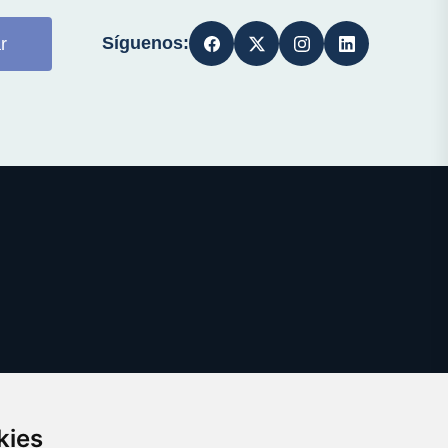
Síguenos:
r
kies